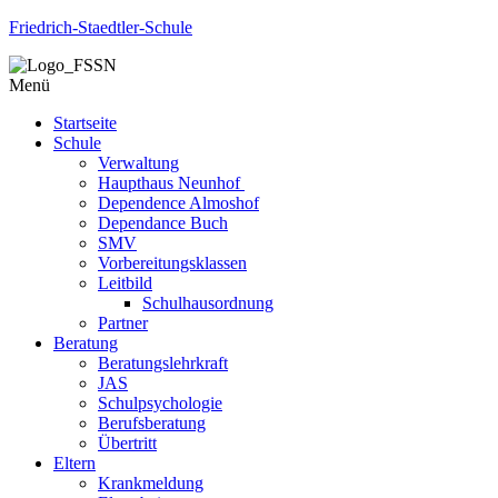
Friedrich-Staedtler-Schule
Menü
Startseite
Schule
Verwaltung
Haupthaus Neunhof
Dependence Almoshof
Dependance Buch
SMV
Vorbereitungsklassen
Leitbild
Schulhausordnung
Partner
Beratung
Beratungslehrkraft
JAS
Schulpsychologie
Berufsberatung
Übertritt
Eltern
Krankmeldung