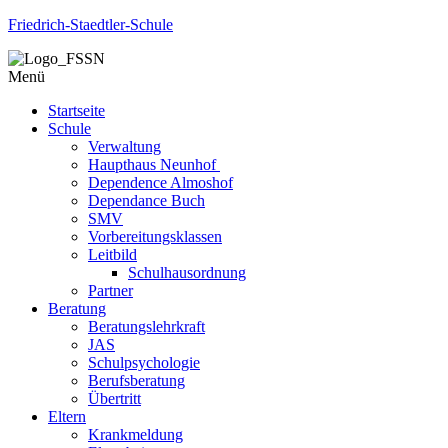
Friedrich-Staedtler-Schule
Menü
Startseite
Schule
Verwaltung
Haupthaus Neunhof
Dependence Almoshof
Dependance Buch
SMV
Vorbereitungsklassen
Leitbild
Schulhausordnung
Partner
Beratung
Beratungslehrkraft
JAS
Schulpsychologie
Berufsberatung
Übertritt
Eltern
Krankmeldung